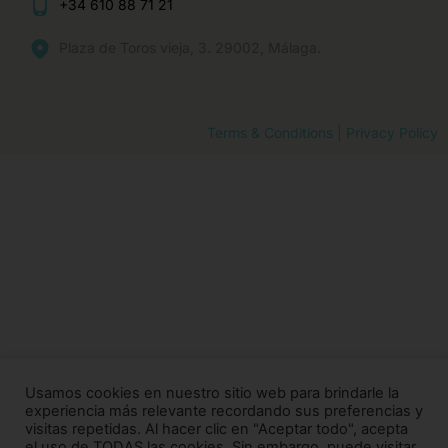
+34 610 88 71 21
Plaza de Toros vieja, 3. 29002, Málaga.
Terms & Conditions | Privacy Policy
Usamos cookies en nuestro sitio web para brindarle la
experiencia más relevante recordando sus preferencias y
visitas repetidas. Al hacer clic en "Aceptar todo", acepta
el uso de TODAS las cookies. Sin embargo, puede visitar