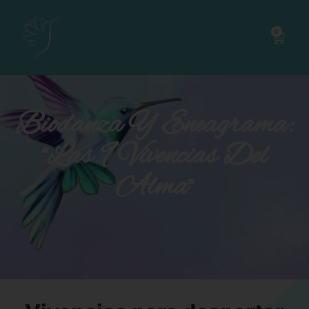
0
Biodanza Y Eneagrama:
“Las 9 Vivencias Del
Alma”