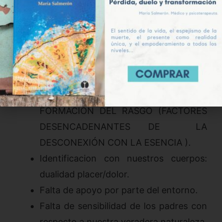
de otros abordajes que ponen su énfasis en
el trabajo sobre el ego (las pasiones y
fijaciones del ser inferior).
Objetivos generales:
ACTUAR SOBRE EL ORIGEN DE LA
FORMACIÓN DEL RASGO (FACTORES
DESENCADENANTES DE LA
DESCONEXIÓN CON LA ESENCIA ).
Identificacion con nuestros cuerpos:
dualidad placer/dolor.
Falta de apoyo por parte del entorno.
Falta de sensibilidad de los padres con
respecto a nuestra veradera naturaleza.