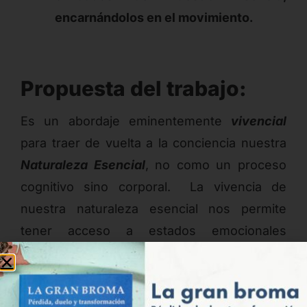
encarnándolos en el movimiento.
Propuesta del trabajo:
Es un abordaje eminentemente
vivencial
para traer de vuelta a la conciencia nuestra
Naturaleza Esencial
, no como un proceso
cognitivo sino corporal. La vivencia de
nuestra naturaleza esencial nos permite
tener acceso a estados emocionales
superiores, estados integrados de salud y
bienestar.
Esta propuesta surge como
complemento